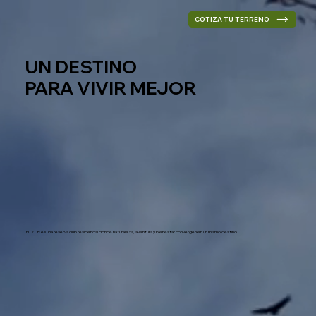
UN DESTINO
PARA VIVIR MEJOR
EL ZUR es una reserva club residencial donde naturaleza, aventura y bienestar convergen en un mismo destino.