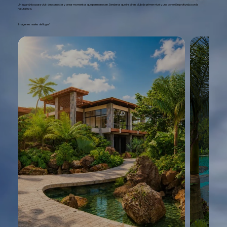
Un lugar único para vivir, desconectar y crear momentos que permanecen. Senderos que inspiran, club de primer nivel y una conexión profunda con la
naturaleza.
Imágenes reales del lugar*